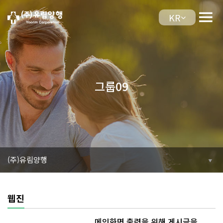
KR
그룹09
웹진
메인화면 출력을 위해 게시글을