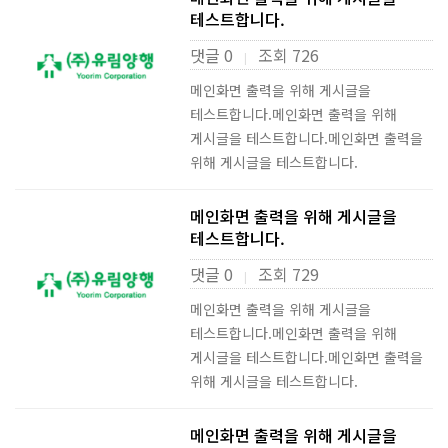
테스트합니다.
댓글 0
조회 726
|
메인화면 출력을 위해 게시글을
테스트합니다.메인화면 출력을 위해
게시글을 테스트합니다.메인화면 출력을
위해 게시글을 테스트합니다.
메인화면 출력을 위해 게시글을
테스트합니다.
댓글 0
조회 729
|
메인화면 출력을 위해 게시글을
테스트합니다.메인화면 출력을 위해
게시글을 테스트합니다.메인화면 출력을
위해 게시글을 테스트합니다.
메인화면 출력을 위해 게시글을